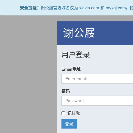
安全提醒：
谢公屐官方域名仅为 xievip.com 和 my
谢公屐
用户登录
Email地址
密码
记住我
登录