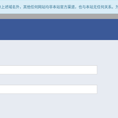
xgj.com。除上述域名外，其他任何网站均非本站官方渠道，也与本站无任